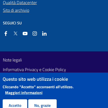
Qualità Datacenter
Sito di archivio
SEGUICI SU
Facebook
Twitter
YouTube
Instagram
Linkedin
Useful links section
Footer First
Note legali
Informativa Privacy e Cookie Policy
Questo sito web utilizza i cookie
Obiettivi di accessibilità
Cliccando "Accetto" acconsenti all'utilizzo.
Maggiori informazioni
Accetto
No, grazie