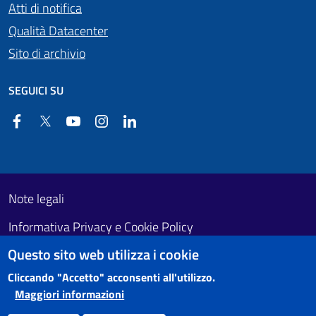
Atti di notifica
Qualità Datacenter
Sito di archivio
SEGUICI SU
Facebook
Twitter
YouTube
Instagram
Linkedin
Useful links section
Footer First
Note legali
Informativa Privacy e Cookie Policy
Questo sito web utilizza i cookie
Obiettivi di accessibilità
Cliccando "Accetto" acconsenti all'utilizzo.
Maggiori informazioni