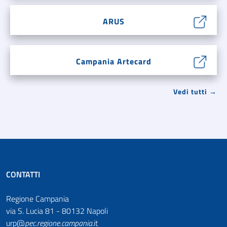
ARUS
Campania Artecard
Vedi tutti →
CONTATTI
Regione Campania
via S. Lucia 81 - 80132 Napoli
urp@
pec
.
regione.campania
.it