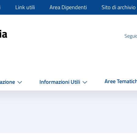
i
Link utili
Area Dipendenti
Sito di archivio
mpania
ia
Seguic
Aree Tematic
azione
Informazioni Utili