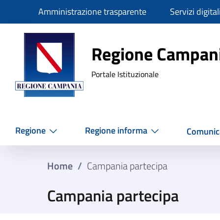
Slim
Amministrazione trasparente
Servizi digital
Regione Ca
Regione Campan
Portale Istituzionale
Regione
Regione informa
Comunic
Home
/
Campania partecipa
Campania partecipa