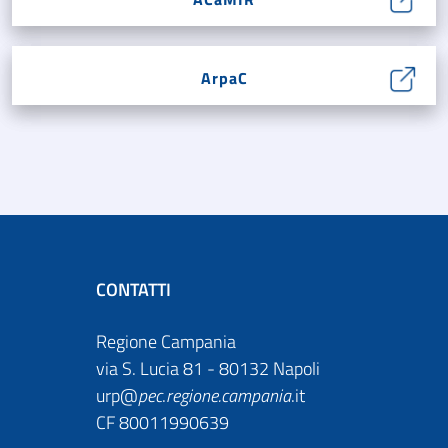
ArpaC
CONTATTI
Regione Campania
via S. Lucia 81 - 80132 Napoli
urp@
pec
.
regione.campania
.it
CF 80011990639