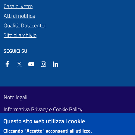
Casa di vetro
Atti di notifica
Qualità Datacenter
Sito di archivio
SEGUICI SU
Facebook
Twitter
YouTube
Instagram
Linkedin
Useful links section
Footer First
Note legali
Informativa Privacy e Cookie Policy
Questo sito web utilizza i cookie
Obiettivi di accessibilità
Cliccando "Accetto" acconsenti all'utilizzo.