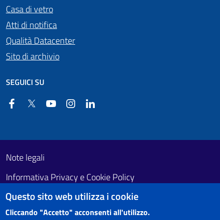
Casa di vetro
Atti di notifica
Qualità Datacenter
Sito di archivio
SEGUICI SU
Facebook
Twitter
YouTube
Instagram
Linkedin
Useful links section
Footer First
Note legali
Informativa Privacy e Cookie Policy
Questo sito web utilizza i cookie
Obiettivi di accessibilità
Cliccando "Accetto" acconsenti all'utilizzo.