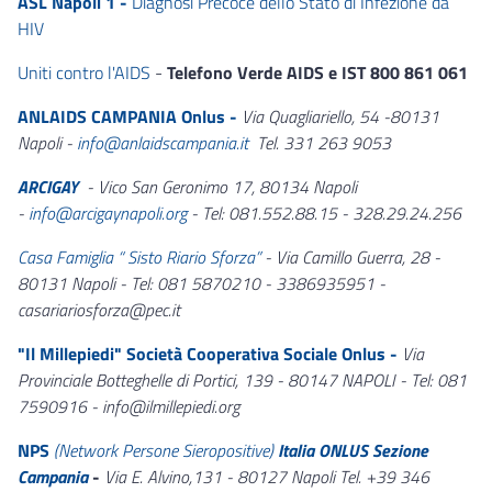
ASL Napoli 1 -
Diagnosi Precoce dello Stato di Infezione da
HIV
Uniti contro l'AIDS
-
Telefono Verde AIDS e IST 800 861 061
ANLAIDS CAMPANIA Onlus -
Via Quagliariello, 54 -80131
Napoli -
info@anlaidscampania.it
Tel. 331 263 9053
ARCIGAY
- Vico San Geronimo 17, 80134 Napoli
-
info@arcigaynapoli.org
- Tel: 081.552.88.15 - 328.29.24.256
Casa Famiglia “ Sisto Riario Sforza”
-
Via Camillo Guerra, 28 -
80131 Napoli - Tel: 081 5870210 - 3386935951 -
casariariosforza@pec.it
"Il Millepiedi" Società Cooperativa Sociale Onlus
-
Via
Provinciale Botteghelle di Portici, 139 - 80147 NAPOLI
- Tel: 081
7590916 - info@ilmillepiedi.org
NPS
(Network Persone Sieropositive)
Italia ONLUS Sezione
Campania
-
Via E. Alvino,131 - 80127 Napoli Tel. +39 346