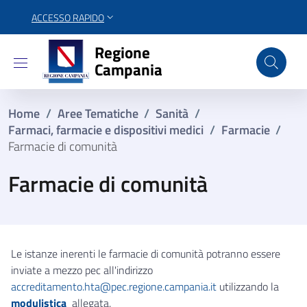
ACCESSO RAPIDO
Regione Campania
Regione
Campania
Home
/
Aree Tematiche
/
Sanità
/
Farmaci, farmacie e dispositivi medici
/
Farmacie
/
Farmacie di comunità
Farmacie di comunità
Le istanze inerenti le farmacie di comunità potranno essere
inviate a mezzo pec all'indirizzo
accreditamento.hta@pec.regione.campania.it
utilizzando la
modulistica
allegata.