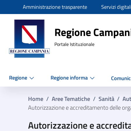
Slim
Amministrazione trasparente
Servizi digital
Regione Ca
Regione Campan
Portale Istituzionale
Regione
Regione informa
Comunic
Home
/
Aree Tematiche
/
Sanità
/
Aut
Autorizzazione e accreditamento delle organ
Autorizzazione e accredit