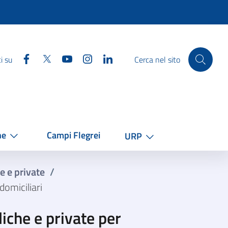
Facebook
Twitter
YouTube
Instagram
Linkedin
i su
Cerca nel sito
he
Campi Flegrei
URP
e e private
/
domiciliari
iche e private per