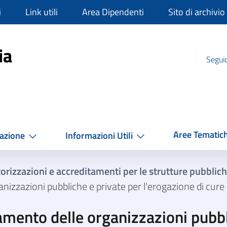
i
Link utili
Area Dipendenti
Sito di archivio
mpania
ia
Seguic
Aree Tematic
azione
Informazioni Utili
orizzazioni e accreditamenti per le strutture pubblich
izzazioni pubbliche e private per l'erogazione di cure 
amento delle organizzazioni pubbl