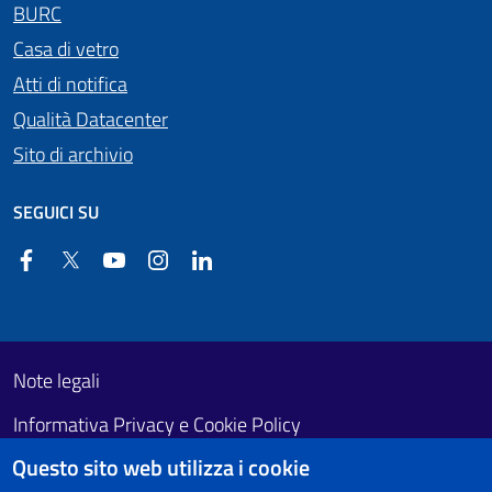
BURC
Casa di vetro
Atti di notifica
Qualità Datacenter
Sito di archivio
SEGUICI SU
Facebook
Twitter
YouTube
Instagram
Linkedin
Useful links section
Footer First
Note legali
Informativa Privacy e Cookie Policy
Questo sito web utilizza i cookie
Obiettivi di accessibilità