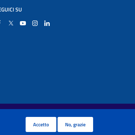
EGUICI SU
Facebook
Twitter
YouTube
Instagram
Linkedin
Accetto
No, grazie