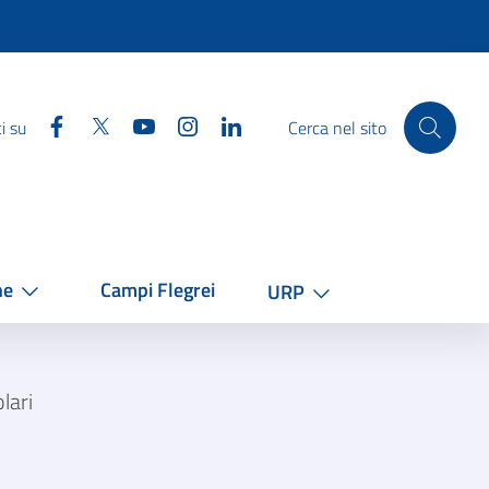
Facebook
Twitter
YouTube
Instagram
Linkedin
i su
Cerca nel sito
he
Campi Flegrei
URP
lari