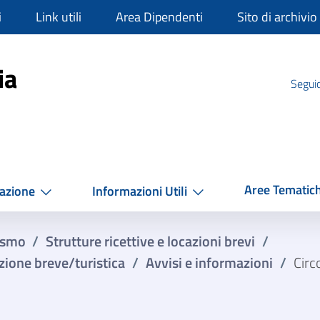
i
Link utili
Area Dipendenti
Sito di archivio
mpania
ia
Seguic
Aree Tematic
azione
Informazioni Utili
rismo
/
Strutture ricettive e locazioni brevi
/
cazione breve/turistica
/
Avvisi e informazioni
/
Circo