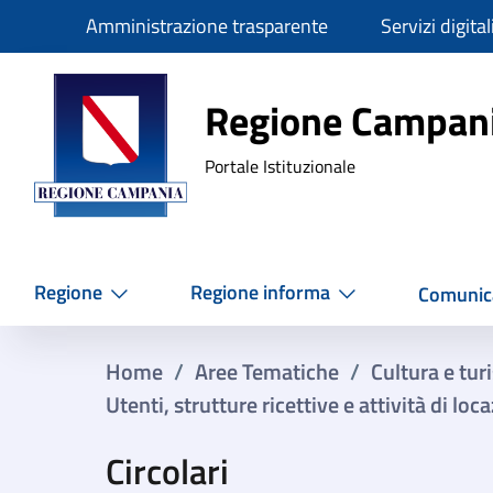
Slim
Amministrazione trasparente
Servizi digital
Regione Ca
Regione Campan
Portale Istituzionale
Regione
Regione informa
Comunic
Home
/
Aree Tematiche
/
Cultura e tu
Utenti, strutture ricettive e attività di lo
Circolari