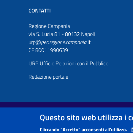
CONTATTI
Regione Campania
via S. Lucia 81 - 80132 Napoli
urp@
pec
.
regione.campania
.it
CF 80011990639
URP Ufficio Relazioni con il Pubblico
Redazione portale
Footer First
Useful links section
Questo sito web utilizza i 
Note legali
Informativa Privacy e Cookie Policy
Cliccando "Accetto" acconsenti all'utilizzo.