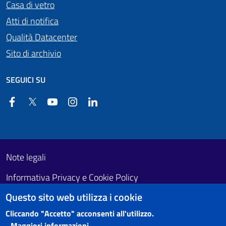
Casa di vetro
Atti di notifica
Qualità Datacenter
Sito di archivio
SEGUICI SU
Facebook
Twitter
YouTube
Instagram
Linkedin
Useful links section
Footer First
Note legali
Informativa Privacy e Cookie Policy
Questo sito web utilizza i cookie
Obiettivi di accessibilità
Cliccando "Accetto" acconsenti all'utilizzo.
Maggiori informazioni