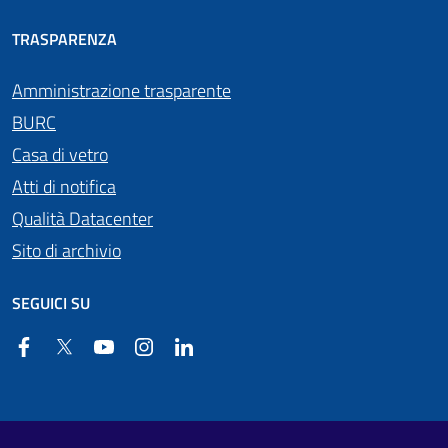
TRASPARENZA
Amministrazione trasparente
BURC
Casa di vetro
Atti di notifica
Qualità Datacenter
Sito di archivio
SEGUICI SU
Facebook
Twitter
YouTube
Instagram
Linkedin
Useful links section
Footer First