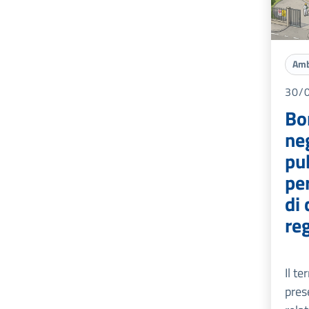
Amb
30/
Bo
neg
pub
pe
di 
reg
Il te
pres