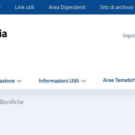
i
Link utili
Area Dipendenti
Sito di archivio
mpania
ia
Seguic
Aree Tematic
azione
Informazioni Utili
Bonifiche