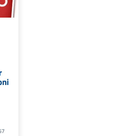
r
oni
57