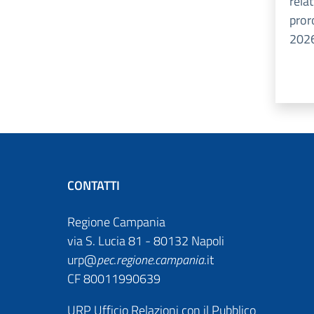
rela
pror
202
CONTATTI
Regione Campania
via S. Lucia 81 - 80132 Napoli
urp@
pec
.
regione.campania
.it
CF 80011990639
URP Ufficio Relazioni con il Pubblico