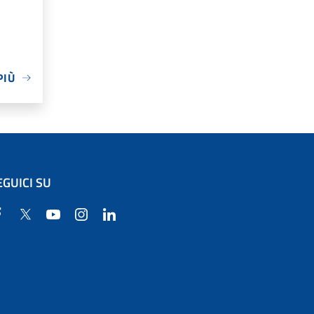
PIÙ
EGUICI SU
Facebook
Twitter
YouTube
Instagram
Linkedin