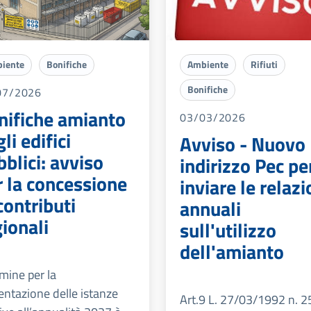
iente
Bonifiche
Ambiente
Rifiuti
Bonifiche
07/2026
nifiche amianto
03/03/2026
li edifici
Avviso - Nuovo
blici: avviso
indirizzo Pec pe
r la concessione
inviare le relazi
contributi
annuali
ionali
sull'utilizzo
dell'amianto
rmine per la
entazione delle istanze
Art.9 L. 27/03/1992 n. 2