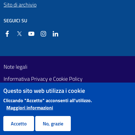
Sito di archivio
SEGUICI SU
Facebook
Twitter
YouTube
Instagram
Linkedin
Useful links section
Footer First
Note legali
Informativa Privacy e Cookie Policy
Questo sito web utilizza i cookie
Obiettivi di accessibilità
Cliccando "Accetto" acconsenti all'utilizzo.
Maggiori informazioni
Accetto
No, grazie