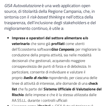
GISA Autovalutazione
è una web application open
source, di titolarità della Regione Campania, che, in
sintonia con il
risk-based thinking
e nell’ottica della
trasparenza, dell’inclusione degli stakeholders e del
miglioramento continuo
,
è utile a:
Imprese e operatori del settore alimentare e/o
veterinario
che sono già
profilati
come utenti
dell’Ecosistema software
Gisa Campania
, per migliorare la
conduzione della propria attività, sia nelle modalità
decisionali che gestionali, acquisendo maggiore
consapevolezza dei punti di forza e di debolezza. In
particolare, consente di individuare e valutare il
proprio
livello di rischio
rispondendo, per ciascuna delle
linee di attività di interesse, alle domande di una
check
list
che fa parte del
Sistema Ufficiale di Valutazione del
Rischio
delle imprese e che è la stessa utilizzata dalle
AA.SS.LL. durante i controlli ufficiali