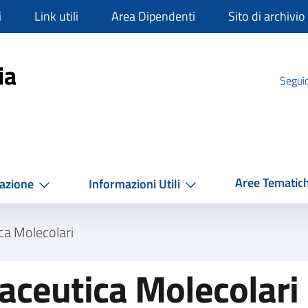
i
Link utili
Area Dipendenti
Sito di archivio
mpania
ia
Seguic
Aree Tematic
azione
Informazioni Utili
ca Molecolari
aceutica Molecolari