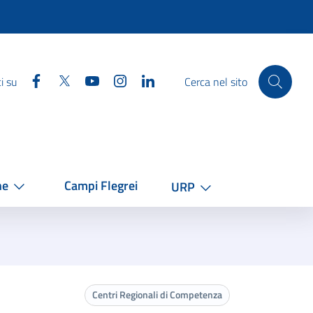
Facebook
Twitter
YouTube
Instagram
Linkedin
i su
Cerca nel sito
he
Campi Flegrei
URP
Centri Regionali di Competenza