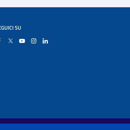
EGUICI SU
Facebook
Twitter
YouTube
Instagram
Linkedin