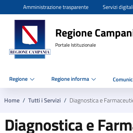
Slim
Amministrazione trasparente
Servizi digital
Regione Ca
Regione Campan
Portale Istituzionale
Regione
Regione informa
Comunic
Home
/
Tutti i Servizi
/
Diagnostica e Farmaceuti
Diagnostica e Farm