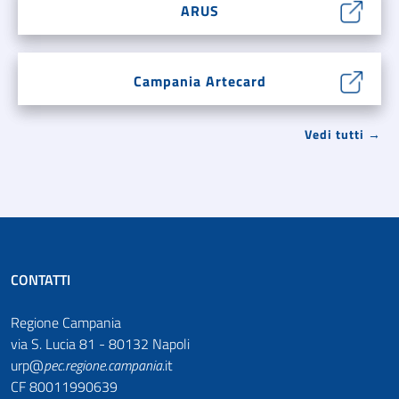
ARUS
Campania Artecard
Vedi tutti →
CONTATTI
Regione Campania
via S. Lucia 81 - 80132 Napoli
urp@
pec
.
regione.campania
.it
CF 80011990639