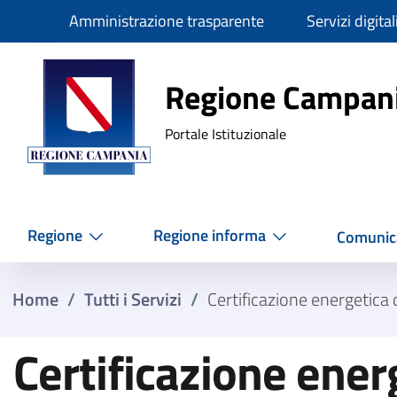
Slim
Amministrazione trasparente
Servizi digital
Regione Ca
Regione Campan
Portale Istituzionale
Regione
Regione informa
Comunic
Home
/
Tutti i Servizi
/
Certificazione energetica d
Certificazione energ