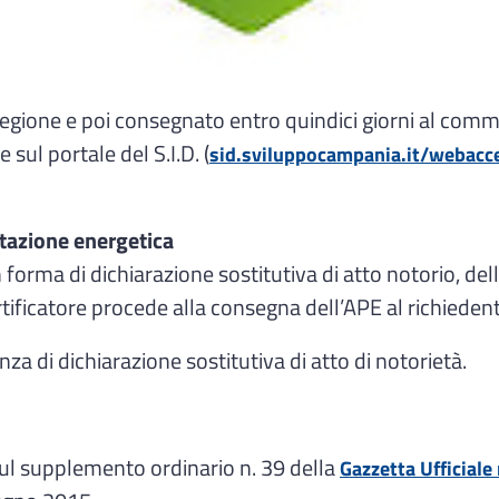
a Regione e poi consegnato entro quindici giorni al comm
ul portale del S.I.D. (
sid.sviluppocampania.it/webacc
stazione energetica
in forma di dichiarazione sostitutiva di atto notorio, del
tificatore procede alla consegna dell’APE al richiedent
za di dichiarazione sostitutiva di atto di notorietà.
sul supplemento ordinario n. 39 della
Gazzetta Ufficiale