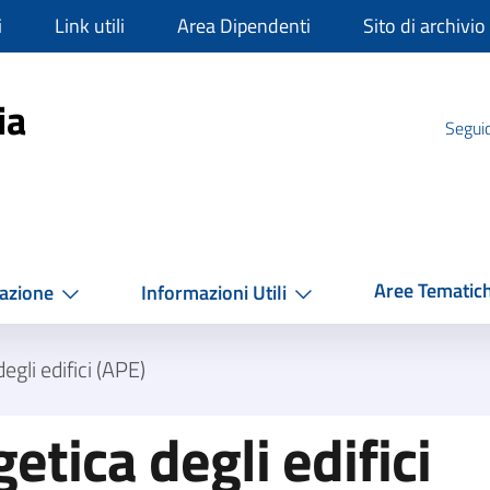
i
Link utili
Area Dipendenti
Sito di archivio
mpania
ia
Seguic
Aree Tematic
azione
Informazioni Utili
egli edifici (APE)
etica degli edifici