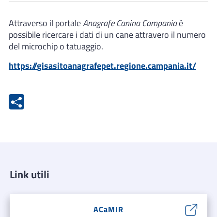
Attraverso il portale
Anagrafe Canina Campania
è
possibile ricercare i dati di un cane attravero il numero
del microchip o tatuaggio.
https://
gis
a
sitoa
nag
rafepet
.
re
gi
one.
campania.it/
Link utili
ACaMIR