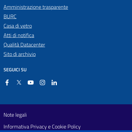
Amministrazione trasparente
BURC
Casa di vetro
Atti di notifica
Qualità Datacenter
Sito di archivio
SEGUICI SU
Facebook
Twitter
YouTube
Instagram
Linkedin
Useful links section
Footer First
Note legali
Informativa Privacy e Cookie Policy