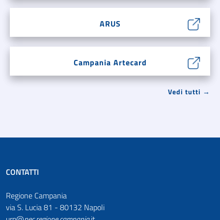
ARUS
Campania Artecard
Vedi tutti →
CONTATTI
Regione Campania
via S. Lucia 81 - 80132 Napoli
urp@
pec
.
regione.campania
.it