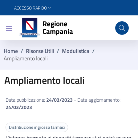
ACCESSO RAPIDO
Regione Campania
Regione
Campania
Home
/
Risorse Utili
/
Modulistica
/
Ampliamento locali
Ampliamento locali
Data pubblicazione:
24/03/2023
- Data aggiornamento:
24/03/2023
Distribuzione ingrosso farmaci
L'istanza inerente ai depositi farmaceutici potrà essere