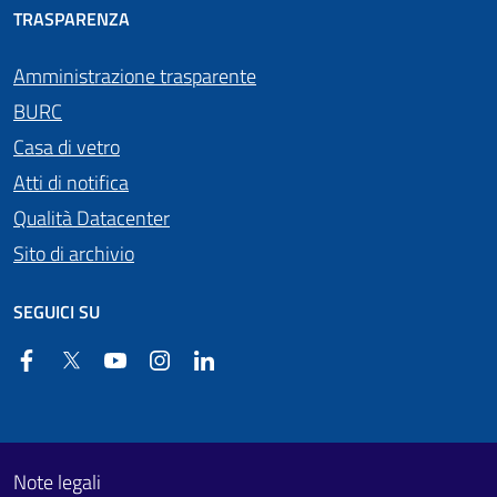
TRASPARENZA
Amministrazione trasparente
BURC
Casa di vetro
Atti di notifica
Qualità Datacenter
Sito di archivio
SEGUICI SU
Facebook
Twitter
YouTube
Instagram
Linkedin
Useful links section
Footer First
Note legali