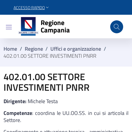
ACCESSO RAPIDO
Regione Campania
Regione
Campania
Home
/
Regione
/
Uffici e organizzazione
/
402.01.00 SETTORE INVESTIMENTI PNRR
402.01.00 SETTORE
INVESTIMENTI PNRR
Dirigente:
Michele Testa
Competenze
: coordina le UU.OO.SS. in cui si articola il
Settore.
Coordinamento e attuazione tecnica - amministrativa