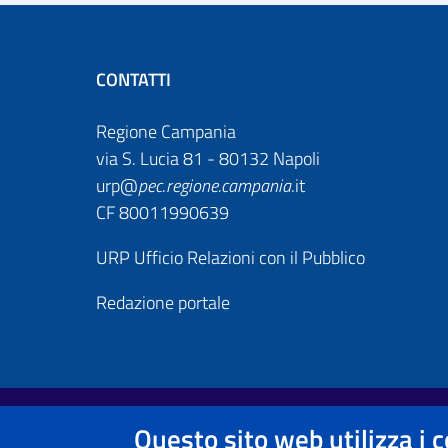
CONTATTI
Regione Campania
via S. Lucia 81 - 80132 Napoli
urp@
pec
.
regione.campania
.it
CF 80011990639
URP Ufficio Relazioni con il Pubblico
Redazione portale
Footer First
Useful links section
Questo sito web utilizza i 
Note legali
Informativa Privacy e Cookie Policy