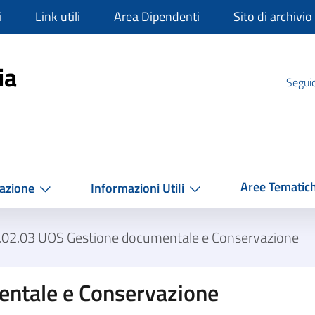
i
Link utili
Area Dipendenti
Sito di archivio
mpania
ia
Seguic
Aree Tematic
azione
Informazioni Utili
.02.03 UOS Gestione documentale e Conservazione
ntale e Conservazione