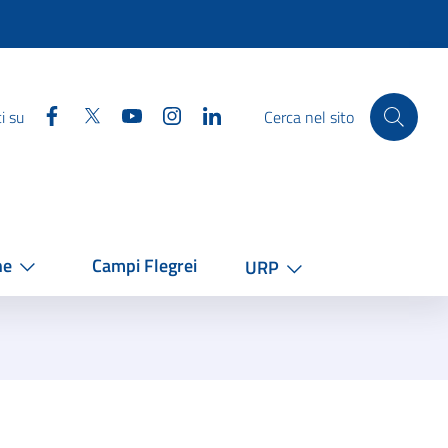
Facebook
Twitter
YouTube
Instagram
Linkedin
i su
Cerca nel sito
he
Campi Flegrei
URP