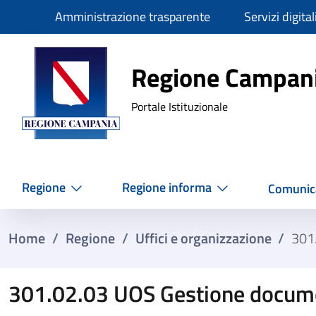
Slim
Amministrazione trasparente
Servizi digital
Regione Ca
Regione Campan
Portale Istituzionale
Regione
Regione informa
Comunic
Home
/
Regione
/
Uffici e organizzazione
/
301
301.02.03 UOS Gestione docume