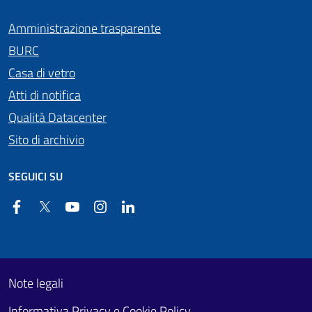
Amministrazione trasparente
BURC
Casa di vetro
Atti di notifica
Qualità Datacenter
Sito di archivio
SEGUICI SU
Facebook
Twitter
YouTube
Instagram
Linkedin
Useful links section
Footer First
Note legali
Informativa Privacy e Cookie Policy