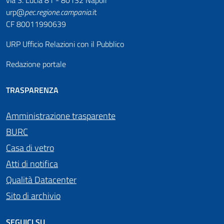
via S. Lucia 81 - 80132 Napoli
urp@
pec
.
regione.campania
.it
CF 80011990639
URP Ufficio Relazioni con il Pubblico
Redazione portale
TRASPARENZA
Amministrazione trasparente
BURC
Casa di vetro
Atti di notifica
Qualità Datacenter
Sito di archivio
SEGUICI SU