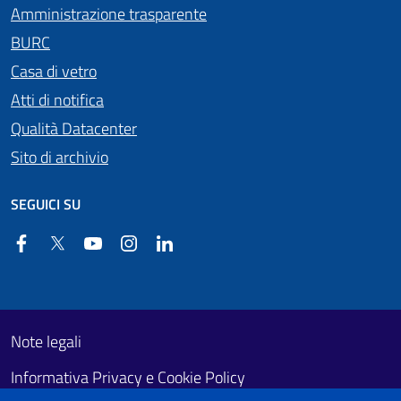
Amministrazione trasparente
BURC
Casa di vetro
Atti di notifica
Qualità Datacenter
Sito di archivio
SEGUICI SU
Facebook
Twitter
YouTube
Instagram
Linkedin
Useful links section
Footer First
Note legali
Informativa Privacy e Cookie Policy