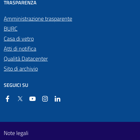
TRASPARENZA
Amministrazione trasparente
BURC
Casa di vetro
Atti di notifica
Qualità Datacenter
Sito di archivio
SEGUICI SU
Facebook
Twitter
YouTube
Instagram
Linkedin
Useful links section
Footer First
Note legali