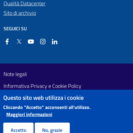
Qualità Datacenter
Sito di archivio
SEGUICI SU
Facebook
Twitter
YouTube
Instagram
Linkedin
Useful links section
Footer First
Note legali
Informativa Privacy e Cookie Policy
Questo sito web utilizza i cookie
Obiettivi di accessibilità
Cliccando "Accetto" acconsenti all'utilizzo.
Maggiori informazioni
Accetto
No, grazie