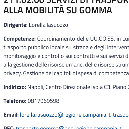
ALLA MOBILITÀ SU GOMMA
Dirigente:
Lorella Iasuozzo
Competenze:
Coordinamento delle UU.OO.SS. in cui s
trasporto pubblico locale su strada e degli intervent
monitoraggio e controllo sui contratti e sui servizi 
alla gestione delle risorse umane, delle risorse strum
privacy. Gestione dei capitoli di spesa di competenza
Indirizzo:
Napoli, Centro Direzionale Isola C3. Piano
Telefono:
0817969598
Email:
lorella.iasuozzo
@regione.campania.it
trasp
PEC:
trasporto.gomma@pec.regione.campania.it