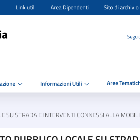
i
Link utili
Area Dipendenti
Sito di archivio
mpania
ia
Seguic
Aree Tematic
azione
Informazioni Utili
ALE SU STRADA E INTERVENTI CONNESSI ALLA MOBI
RTO PUBBLICO LOCALE SU STRAD