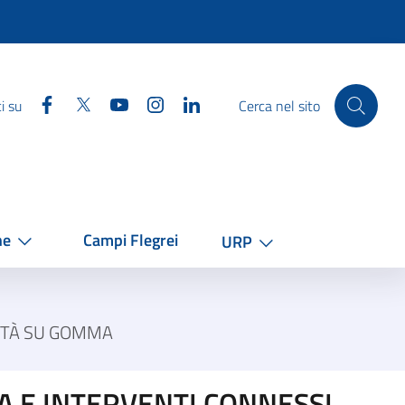
Facebook
Twitter
YouTube
Instagram
Linkedin
i su
Cerca nel sito
he
Campi Flegrei
URP
LITÀ SU GOMMA
A E INTERVENTI CONNESSI