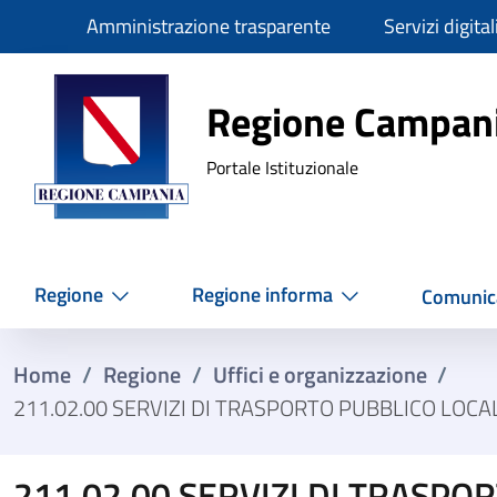
Slim
Amministrazione trasparente
Servizi digital
Regione Ca
Regione Campan
Portale Istituzionale
Regione
Regione informa
Comunic
Home
/
Regione
/
Uffici e organizzazione
/
211.02.00 SERVIZI DI TRASPORTO PUBBLICO LOC
211.02.00 SERVIZI DI TRASPO