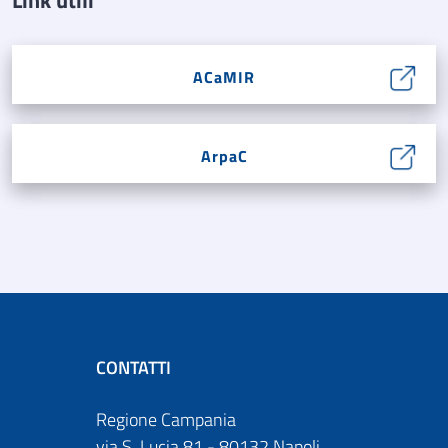
ACaMIR
ArpaC
CONTATTI
Regione Campania
via S. Lucia 81 - 80132 Napoli