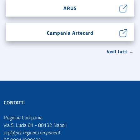
ARUS
Campania Artecard
Vedi tutti →
CONTATTI
Regione Campania
via S. Lucia 81 - 80132 Napoli
urp@
pec
.
regione.campania
.it