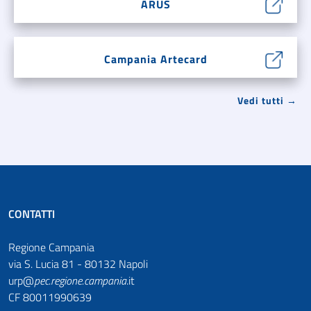
ARUS
Campania Artecard
Vedi tutti →
CONTATTI
Regione Campania
via S. Lucia 81 - 80132 Napoli
urp@
pec
.
regione.campania
.it
CF 80011990639