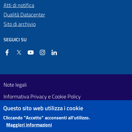
Atti di notifica
Qualità Datacenter
Sito di archivio
SEGUICI SU
Facebook
Twitter
YouTube
Instagram
Linkedin
Useful links section
Footer First
Note legali
Informativa Privacy e Cookie Policy
Questo sito web utilizza i cookie
Obiettivi di accessibilità
Cliccando "Accetto" acconsenti all'utilizzo.
Maggiori informazioni