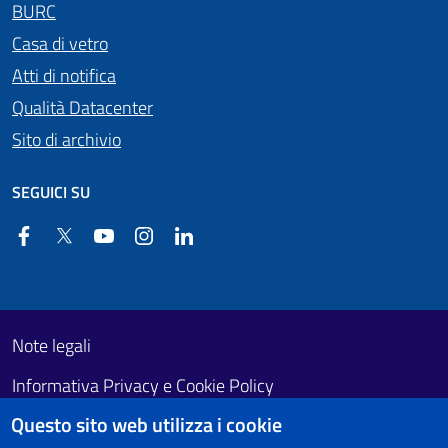
BURC
Casa di vetro
Atti di notifica
Qualità Datacenter
Sito di archivio
SEGUICI SU
Facebook
Twitter
YouTube
Instagram
Linkedin
Useful links section
Footer First
Note legali
Informativa Privacy e Cookie Policy
Questo sito web utilizza i cookie
Obiettivi di accessibilità