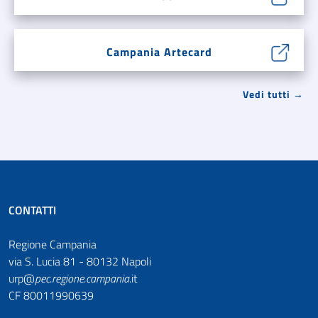
Campania Artecard
Vedi tutti →
CONTATTI
Regione Campania
via S. Lucia 81 - 80132 Napoli
urp@
pec
.
regione.campania
.it
CF 80011990639