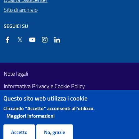
Sito di archivio
SEGUICI SU
Facebook
Twitter
YouTube
Instagram
Linkedin
Useful links section
Footer First
Note legali
Informativa Privacy e Cookie Policy
Questo sito web utilizza i cookie
Obiettivi di accessibilità
Cliccando "Accetto" acconsenti all'utilizzo.
Maggiori informazioni
Accetto
No, grazie