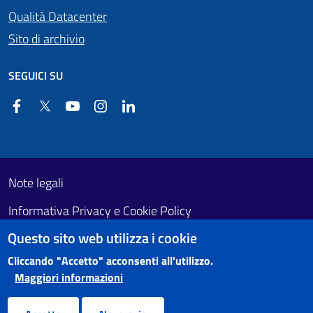
Qualità Datacenter
Sito di archivio
SEGUICI SU
Facebook
Twitter
YouTube
Instagram
Linkedin
Useful links section
Footer First
Note legali
Informativa Privacy e Cookie Policy
Questo sito web utilizza i cookie
Obiettivi di accessibilità
Cliccando "Accetto" acconsenti all'utilizzo.
Maggiori informazioni