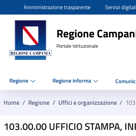
Slim
Amministrazione trasparente
Servizi digital
Regione Ca
Regione Campan
Portale Istituzionale
Regione
Regione informa
Comunic
Home
/
Regione
/
Uffici e organizzazione
/
103
103.00.00 UFFICIO STAMPA, I