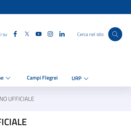
Facebook
Twitter
YouTube
Instagram
Linkedin
i su
Cerca nel sito
he
Campi Flegrei
URP
NO UFFICIALE
ICIALE