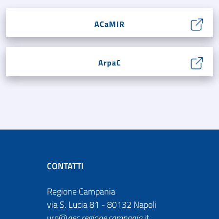
ACaMIR
ArpaC
CONTATTI
Regione Campania
via S. Lucia 81 - 80132 Napoli
urp@
pec
.
regione.campania
.it