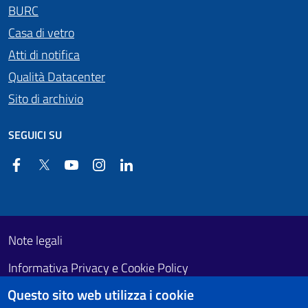
BURC
Casa di vetro
Atti di notifica
Qualità Datacenter
Sito di archivio
SEGUICI SU
Facebook
Twitter
YouTube
Instagram
Linkedin
Useful links section
Footer First
Note legali
Informativa Privacy e Cookie Policy
Questo sito web utilizza i cookie
Obiettivi di accessibilità