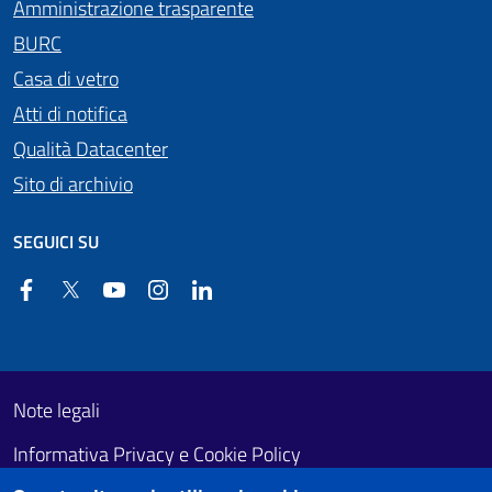
Amministrazione trasparente
BURC
Casa di vetro
Atti di notifica
Qualità Datacenter
Sito di archivio
SEGUICI SU
Facebook
Twitter
YouTube
Instagram
Linkedin
Useful links section
Footer First
Note legali
Informativa Privacy e Cookie Policy