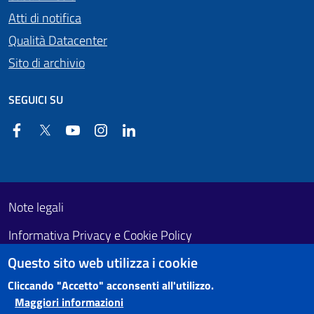
Atti di notifica
Qualità Datacenter
Sito di archivio
SEGUICI SU
Facebook
Twitter
YouTube
Instagram
Linkedin
Useful links section
Footer First
Note legali
Informativa Privacy e Cookie Policy
Questo sito web utilizza i cookie
Obiettivi di accessibilità
Cliccando "Accetto" acconsenti all'utilizzo.
Maggiori informazioni