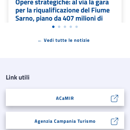
Opere strategiche: al via la gara
per la riqualificazione del Fiume
Sarno, piano da 407 milioni di
euro
← Vedi tutte le notizie
Avvio del Piano di interventi per la sicurezza
idraulica e la riqualificazione ambientale del
bacino; scadenza per la presentazione delle
offerte al 25 settembre 2026
Link utili
LEGGI DI PIÙ →
ACaMIR
Agenzia Campania Turismo