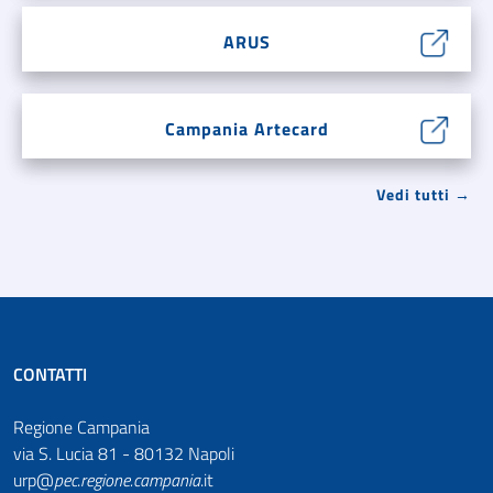
ARUS
Campania Artecard
Vedi tutti →
CONTATTI
Regione Campania
via S. Lucia 81 - 80132 Napoli
urp@
pec
.
regione.campania
.it