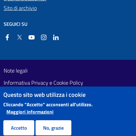
Sito di archivio
SEGUICI SU
Facebook
Twitter
YouTube
Instagram
Linkedin
Useful links section
Footer First
Note legali
Informativa Privacy e Cookie Policy
Questo sito web utilizza i cookie
Obiettivi di accessibilità
Cliccando "Accetto" acconsenti all'utilizzo.
Maggiori informazioni
Accetto
No, grazie