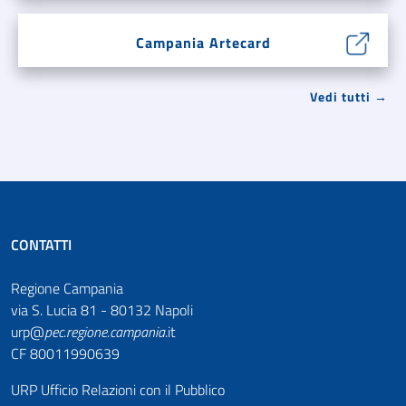
Campania Artecard
Vedi tutti →
CONTATTI
Regione Campania
via S. Lucia 81 - 80132 Napoli
urp@
pec
.
regione.campania
.it
CF 80011990639
URP Ufficio Relazioni con il Pubblico