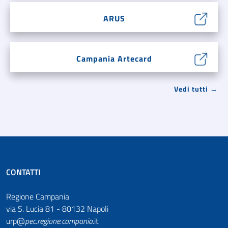
ARUS
Campania Artecard
Vedi tutti →
CONTATTI
Regione Campania
via S. Lucia 81 - 80132 Napoli
urp@
pec
.
regione.campania
.it