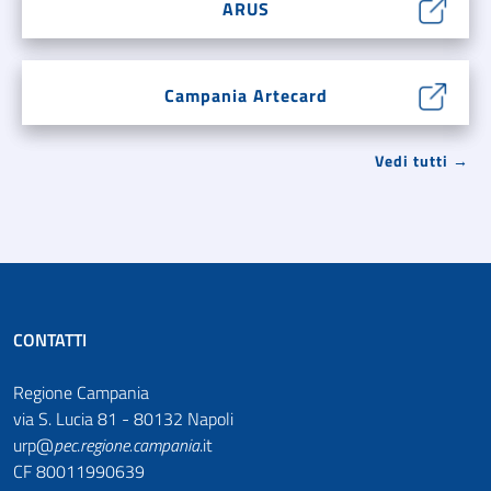
ARUS
Campania Artecard
Vedi tutti →
CONTATTI
Regione Campania
via S. Lucia 81 - 80132 Napoli
urp@
pec
.
regione.campania
.it
CF 80011990639