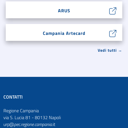
ARUS
Campania Artecard
Vedi tutti →
CONTATTI
Regione Campania
via S. Lucia 81 - 80132 Napoli
urp@
pec
.
regione.campania
.it