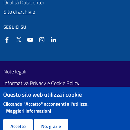
Qualità Datacenter
Sito di archivio
SEGUICI SU
Facebook
Twitter
YouTube
Instagram
Linkedin
Useful links section
Footer First
Note legali
Informativa Privacy e Cookie Policy
Questo sito web utilizza i cookie
Obiettivi di accessibilità
Cliccando "Accetto" acconsenti all'utilizzo.
Maggiori informazioni
Accetto
No, grazie