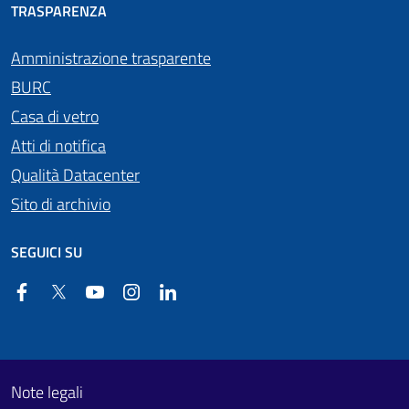
TRASPARENZA
Amministrazione trasparente
BURC
Casa di vetro
Atti di notifica
Qualità Datacenter
Sito di archivio
SEGUICI SU
Facebook
Twitter
YouTube
Instagram
Linkedin
Useful links section
Footer First
Note legali