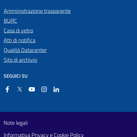
Amministrazione trasparente
BURC
Casa di vetro
Atti di notifica
Qualità Datacenter
Sito di archivio
SEGUICI SU
Facebook
Twitter
YouTube
Instagram
Linkedin
Useful links section
Footer First
Note legali
Informativa Privacy e Cookie Policy