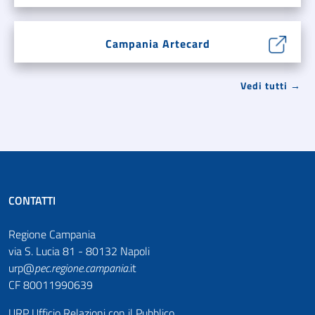
Campania Artecard
Vedi tutti →
CONTATTI
Regione Campania
via S. Lucia 81 - 80132 Napoli
urp@
pec
.
regione.campania
.it
CF 80011990639
URP Ufficio Relazioni con il Pubblico