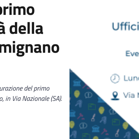
primo
à della
Omignano
gurazione del primo
 in Via Nazionale (SA).