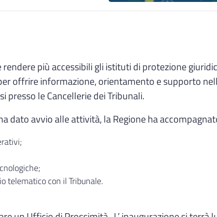
e rendere più accessibili gli istituti di protezione giu
ti per offrire informazione, orientamento e supporto nel
si presso le Cancellerie dei Tribunali.
a dato avvio alle attività, la Regione ha accompagnato g
rativi;
ecnologiche;
o telematico con il Tribunale.
re un Ufficio di Prossimità. L’ inaugurazione si terrà 