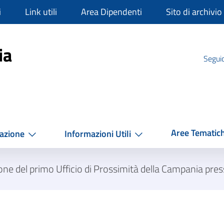
i
Link utili
Area Dipendenti
Sito di archivio
mpania
ia
Seguic
Aree Tematic
azione
Informazioni Utili
one del primo Ufficio di Prossimità della Campania pr