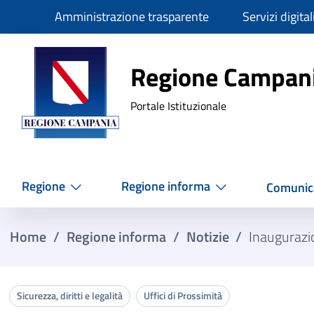
Slim
Amministrazione trasparente
Servizi digital
Regione Ca
Regione Campan
Portale Istituzionale
Regione
Regione informa
Comunic
Home
/
Regione informa
/
Notizie
/
Inaugurazi
Sicurezza, diritti e legalità
Uffici di Prossimità