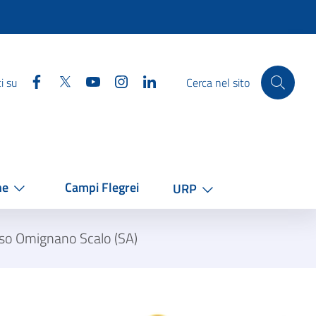
Facebook
Twitter
YouTube
Instagram
Linkedin
i su
Cerca nel sito
he
Campi Flegrei
URP
esso Omignano Scalo (SA)